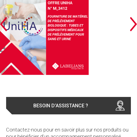
UNIHA - FOURNITURE DE MATÉRIEL DE PRÉLÈVEMENT BIOLOGIQUE : TUBES ET DISPOSITIFS MÉDICAUX DE PRÉLÈVEMENT POUR SANG ET URINE
BESOIN D’ASSISTANCE ?
Contactez-nous pour en savoir plus sur nos produits ou
pour bénéficier d’un accompagnement personnalisé